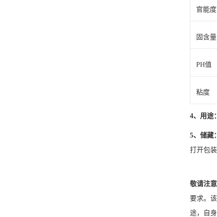
官能度
固含量
PH值
粘度
4、用途
5、储藏
打开包装
敬请注意
要求。该
途，自