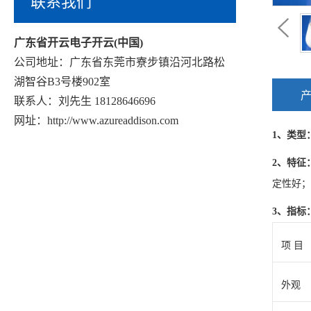
联系我们
广东省开云电子开云(中国)
公司地址：广东省东莞市寮步镇沿河北路松
湖智谷B3号楼902室
联系人：刘先生 18128646696
网址：http://www.azureaddison.com
1、类型
2、特征
定性好；
3、指标
项 目
外观