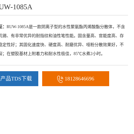
UW-1085A
征：
RUW-1085A是一款阴离子型的水性聚氨酯丙烯酸酯分散体，不含
机锡、有非常优异的耐指纹和油性笔性能。固含量高、官能度高、存
稳定性好；其固化速度快、硬度高、耐磨优异、哑粉分散效果好，不
裂；在塑胶基材上附着力和耐水性极佳，85℃水煮2小时。
产品TDS下载
18128646696