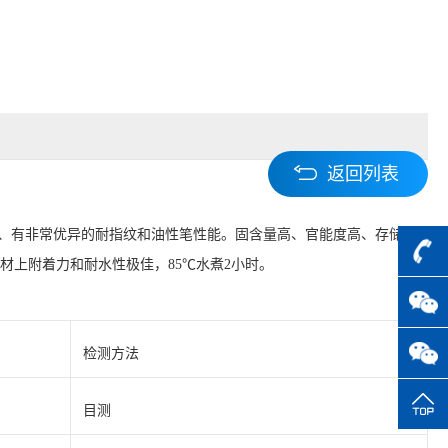
上一
返回列表
下
机锡、有非常优异的耐指纹和油性笔性能。固含量高、官能度高、存储稳
材上附着力和耐水性极佳，85℃水煮2小时。
检测方法
目测