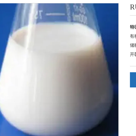
R
特
有
储
开