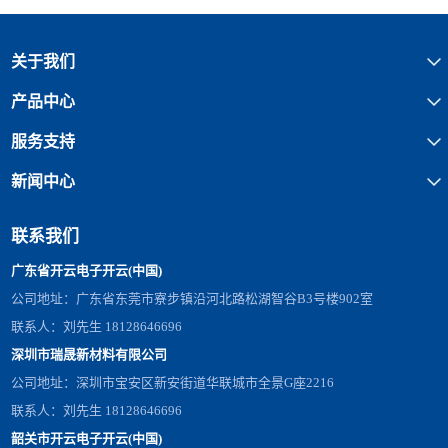
关于我们
产品中心
服务支持
新闻中心
联系我们
广东省开云电子开云(中国)
公司地址：广东省东莞市寮步镇沿河北路松湖智谷B3号楼902室
联系人：刘先生 18128646696
深圳市瑞晟新材料有限公司
公司地址：深圳市宝安区新安街道华联城市全景G座2216
联系人：刘先生 18128646696
韶关市开云电子开云(中国)