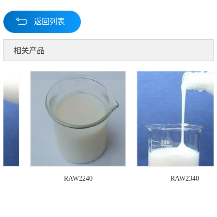
返回列表
相关产品
RAW2240
RAW2340