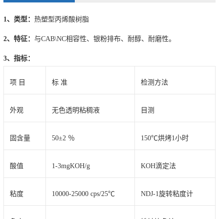
1、类型：
热塑型丙烯酸树脂
2、特征：
与CAB\NC相容性、银粉排布、耐醇、耐磨性。
3、指标：
项 目
标 准
检测方法
外观
无色透明粘稠液
目测
固含量
50±2 ％
150℃烘烤1小时
酸值
1-3mgKOH/g
KOH滴定法
粘度
10000-25000 cps/25℃
NDJ-1旋转粘度计