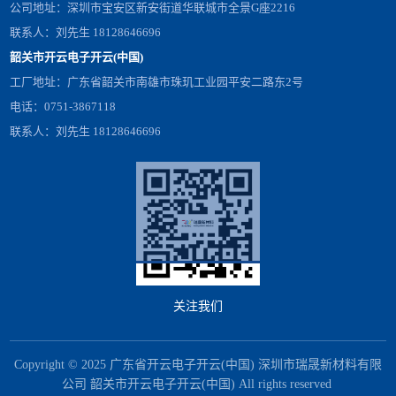
公司地址：深圳市宝安区新安街道华联城市全景G座2216
联系人：刘先生 18128646696
韶关市开云电子开云(中国)
工厂地址：广东省韶关市南雄市珠玑工业园平安二路东2号
电话：0751-3867118
联系人：刘先生 18128646696
关注我们
Copyright © 2025 广东省开云电子开云(中国) 深圳市瑞晟新材料有限
公司 韶关市开云电子开云(中国) All rights reserved