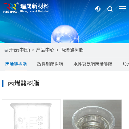
开云(中国)
产品中心
丙烯酸树脂
丙烯酸树脂
改性聚酯树脂
水性聚氨酯丙烯酸酯
胶
丙烯酸树脂