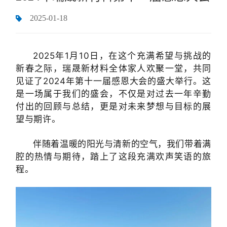
2025-01-18
2025年1月10日，在这个充满希望与挑战的
新春之际，瑞晟新材料全体家人欢聚一堂，共同
见证了2024年第十一届感恩大会的盛大举行。这
是一场属于我们的盛会，不仅是对过去一年辛勤
付出的回顾与总结，更是对未来梦想与目标的展
望与期许。
伴随着温暖的阳光与清新的空气，我们带着满
腔的热情与期待，踏上了这段充满欢声笑语的旅
程。