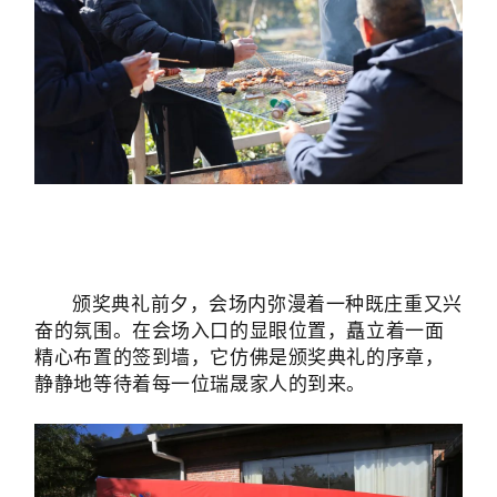
颁奖典礼前夕，会场内弥漫着一种既庄重又兴
奋的氛围。在会场入口的显眼位置，矗立着一面
精心布置的签到墙，它仿佛是颁奖典礼的序章，
静静地等待着每一位瑞晟家人的到来。