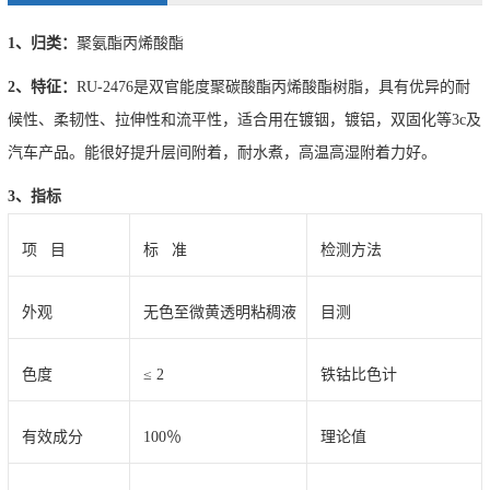
1、归类：
聚氨酯丙烯酸酯
2、特征：
RU-2476是双官能度聚碳酸酯丙烯酸酯树脂，具有优异的耐
候性、柔韧性、拉伸性和流平性，适合用在镀铟，镀铝，双固化等3c及
汽车产品。能很好提升层间附着，耐水煮，高温高湿附着力好。
3、指标
项 目
标 准
检测方法
外观
无色至微黄透明粘稠液
目测
色度
≤ 2
铁钴比色计
有效成分
100％
理论值