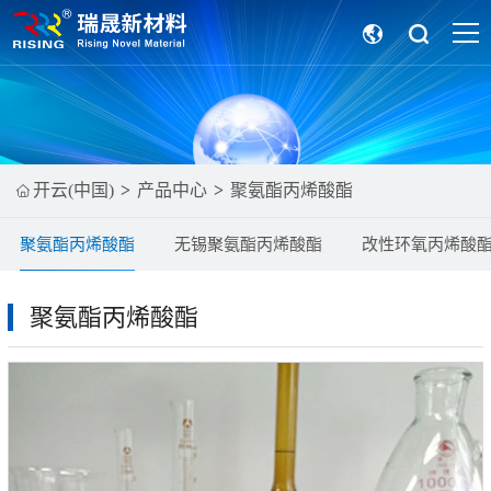
开云(中国)
产品中心
聚氨酯丙烯酸酯
聚氨酯丙烯酸酯
无锡聚氨酯丙烯酸酯
改性环氧丙烯酸
聚氨酯丙烯酸酯